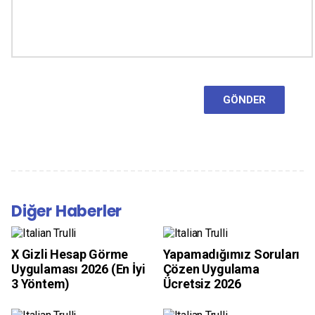
GÖNDER
Diğer Haberler
Previous
Previous post:
En İyi 8 Çizim Uygulamaları 2024
(Android ve iOS) PC
X Gizli Hesap Görme
Yapamadığımız Soruları
Next
Next post:
En İyi 9 Arayan Kim Uygulaması Ücretsiz
Uygulaması 2026 (En İyi
Çözen Uygulama
(2024)
3 Yöntem)
Ücretsiz 2026