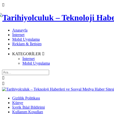

Anasayfa
İnternet
Mobil Uygulama
Reklam & İletişim
KATEGORİLER

İnternet
Mobil Uygulama


Gizlilik Politikası
Künye
İçerik İhlal Bildirimi
Kullanım Koşulları