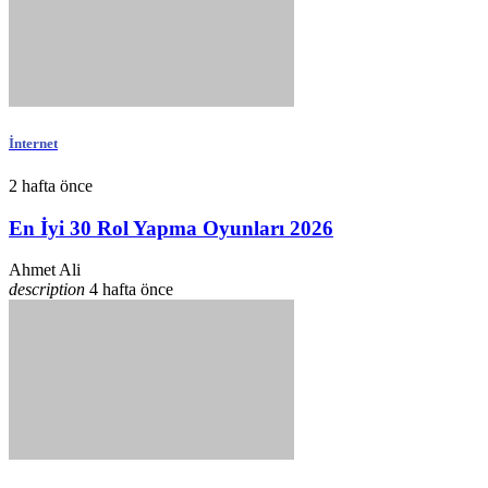
İnternet
2 hafta önce
En İyi 30 Rol Yapma Oyunları 2026
Ahmet Ali
description
4 hafta önce