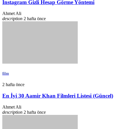
Instagram Gizli Hesap Görme Yöntemi
Ahmet Ali
description
2 hafta önce
film
2 hafta önce
En İyi 30 Aamir Khan Filmleri Listesi (Güncel)
Ahmet Ali
description
2 hafta önce