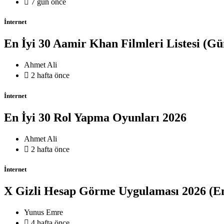

7 gün önce
İnternet
En İyi 30 Aamir Khan Filmleri Listesi (Gü
Ahmet Ali

2 hafta önce
İnternet
En İyi 30 Rol Yapma Oyunları 2026
Ahmet Ali

2 hafta önce
İnternet
X Gizli Hesap Görme Uygulaması 2026 (En
Yunus Emre

4 hafta önce