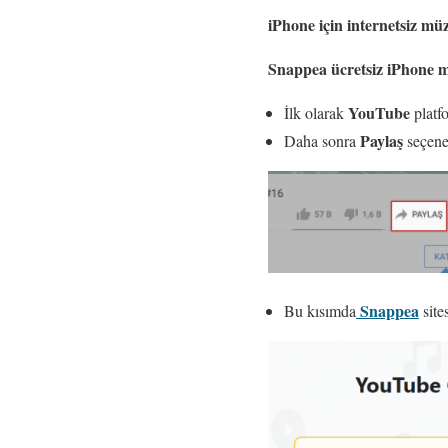
iPhone için internetsiz mü
Snappea ücretsiz iPhone 
YouTube
İlk olarak
platfo
Paylaş
Daha sonra
seçene
Snappea
Bu kısımda
site