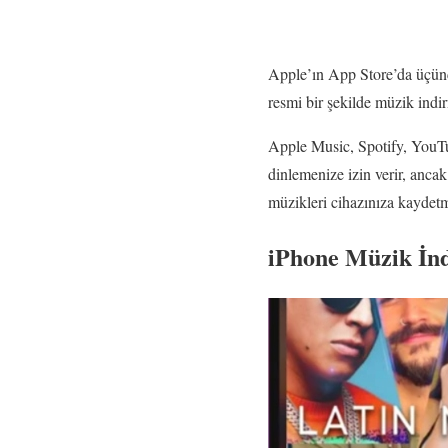
Apple’ın App Store’da üçünc
resmi bir şekilde müzik ind
Apple Music, Spotify, YouTu
dinlemenize izin verir, anca
müzikleri cihazınıza kaydet
iPhone Müzik İnd