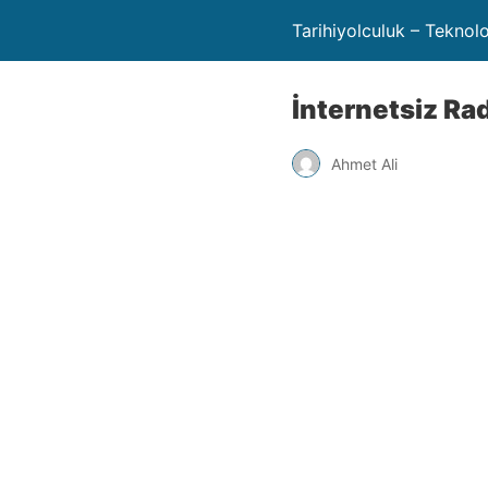
Tarihiyolculuk – Teknol
İnternetsiz Ra
Ahmet Ali