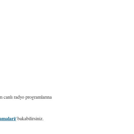
fm canlı radyo programlarına
amalari/
bakabilirsiniz.