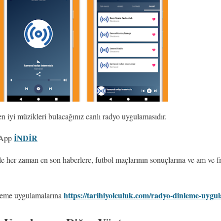
n iyi müzikleri bulacağınız canlı radyo uygulamasıdır.
İNDİR
z App
ile her zaman en son haberlere, futbol maçlarının sonuçlarına ve am ve 
https://tarihiyolculuk.com/radyo-dinleme-uygul
nleme uygulamalarına