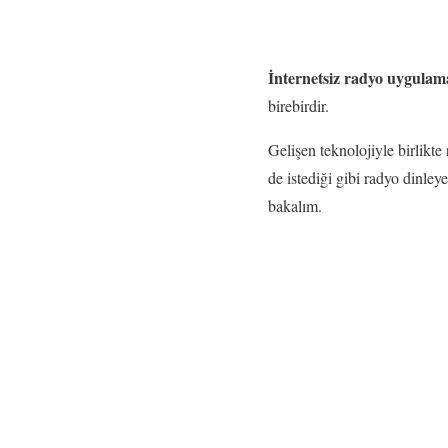
İnternetsiz radyo uygulama
birebirdir.
Gelişen teknolojiyle birlikt
de istediği gibi radyo dinle
bakalım.