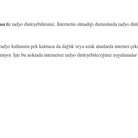
sı i
le radyo dinleyebilirsiniz. İnternetin olmadığı durumlarda radyo din
e radyo kullanımı pek kalmasa da dağlık veya uzak alanlarda internet çek
yemiyor. İşte bu noktada internetsiz radyo dinleyebileceğiniz uygulamala